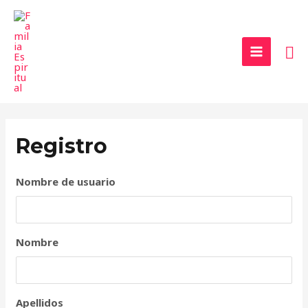
Ir
MAIN
al
MENU
contenido
Bu
Registro
Nombre de usuario
Nombre
Apellidos