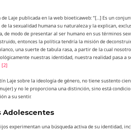
de Laje publicada en la web bioeticaweb: “[…] Es un conjunt
 de la sexualidad humana su naturaleza y la explican, exclu
ura, de modo de presentar al ser humano en sus términos se
struido, entonces la política tendría la misión de deconstru
anco, una suerte de tabula rasa, a partir de la cual nosotr
ológicamente nuestras identidad, nuestra realidad pasa a s
.
[2]
tín Laje sobre la ideología de género, no tiene sustento cie
mujer) y no le proporciona una distinción, sino está condici
ón a su sentir.
s Adolescentes
ijos experimentan una búsqueda activa de su identidad, incl