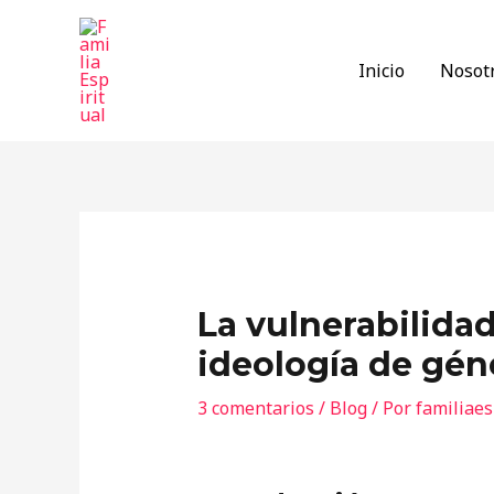
Ir
al
Inicio
Nosot
contenido
La vulnerabilidad
ideología de géne
3 comentarios
/
Blog
/ Por
familiaes